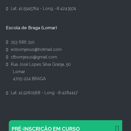
Lat: 41.5545764 - Long: -8.4243974
Escola de Braga (Lomar)
253 686 310
ecbomjesus@hotmail.com
cfbomjesus@gmail.com
Rua José Lopes Silva Granja, 50
Lomar
4705-224 BRAGA
Lat: 41.5260568 - Long: -8.4284417
PRÉ-INSCRIÇÃO EM CURSO