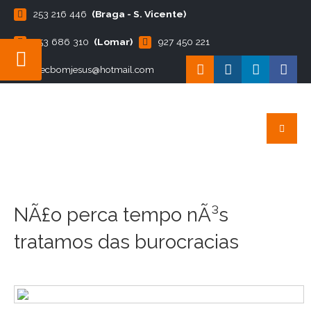
253 216 446
(Braga - S. Vicente)
253 686 310
(Lomar)
927 450 221
ecbomjesus@hotmail.com
NÃ£o perca tempo nÃ³s
tratamos das burocracias