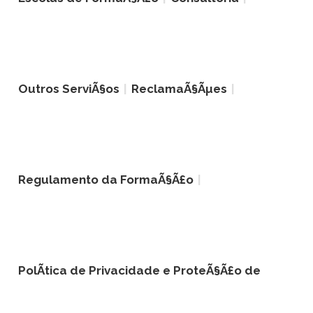
Outros ServiÃ§os
ReclamaÃ§Ãµes
Regulamento da FormaÃ§Ã£o
PolÃ­tica de Privacidade e ProteÃ§Ã£o de