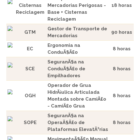
Cisternas
Mercadorias Perigosas -
18 horas
Reciclagem
Base + Cisternas
Reciclagem
Gestor de Transporte de
GTM
90 horas
Mercadorias
Ergonomia na
EC
8 horas
ConduÃ§Ã£o
SeguranÃ§a na
SCE
ConduÃ§Ã£o de
8 horas
Empilhadores
Operador de Grua
HidrÃ¡ulica Articulada
OGH
8 horas
Montada sobre CamiÃ£o
- CamiÃ£o Grua
SeguranÃ§a na
SOPE
OperaÃ§Ã£o de
8 horas
Plataformas ElevatÃ³rias
MovimentaÃ§Ã£o Manual