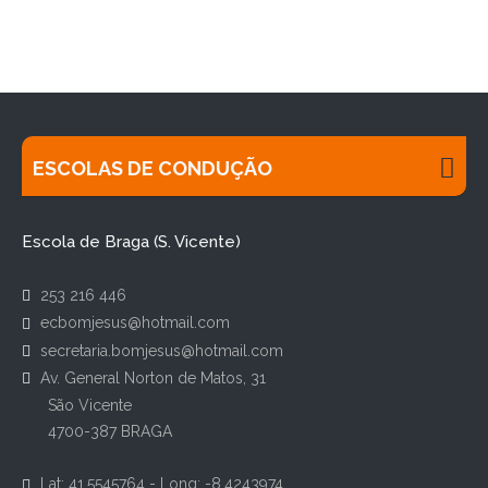
ESCOLAS DE CONDUÇÃO
Escola de Braga (S. Vicente)
253 216 446
ecbomjesus@hotmail.com
secretaria.bomjesus@hotmail.com
Av. General Norton de Matos, 31
São Vicente
4700-387 BRAGA
Lat: 41.5545764 - Long: -8.4243974