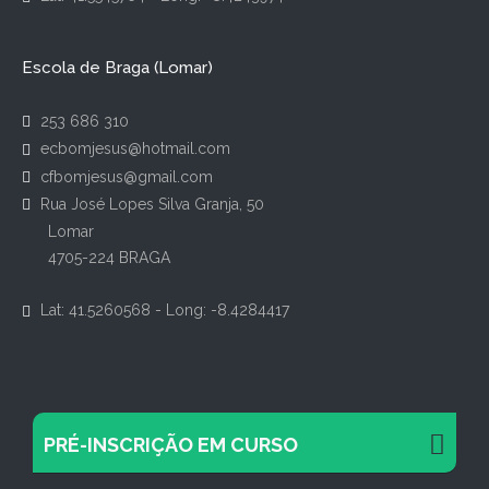
Escola de Braga (Lomar)
253 686 310
ecbomjesus@hotmail.com
cfbomjesus@gmail.com
Rua José Lopes Silva Granja, 50
Lomar
4705-224 BRAGA
Lat: 41.5260568 - Long: -8.4284417
PRÉ-INSCRIÇÃO EM CURSO