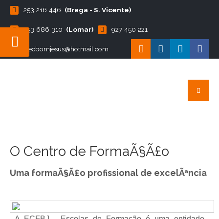
253 216 446
(Braga - S. Vicente)
253 686 310
(Lomar)
927 450 221
ecbomjesus@hotmail.com
O Centro de FormaÃ§Ã£o
Uma formaÃ§Ã£o profissional de excelÃªncia
A ECFBJ - Escolas de Formação é uma entidade