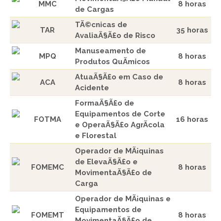
MMC
8 horas
de Cargas
TÃ©cnicas de
TAR
35 horas
AvaliaÃ§Ã£o de Risco
Manuseamento de
MPQ
8 horas
Produtos QuÃ­micos
AtuaÃ§Ã£o em Caso de
ACA
8 horas
Acidente
FormaÃ§Ã£o de
Equipamentos de Corte
FOTMA
16 horas
e OperaÃ§Ã£o AgrÃ­cola
e Florestal
Operador de MÃ¡quinas
de ElevaÃ§Ã£o e
FOMEMC
8 horas
MovimentaÃ§Ã£o de
Carga
Operador de MÃ¡quinas e
Equipamentos de
FOMEMT
8 horas
MovimentaÃ§Ã£o de