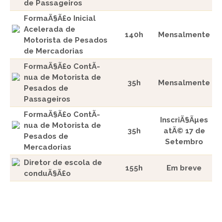
de Passageiros
FormaÃ§Ã£o Inicial
Acelerada de
140h
Mensalmente
Motorista de Pesados
de Mercadorias
FormaÃ§Ã£o ContÃ­
nua de Motorista de
35h
Mensalmente
Pesados de
Passageiros
FormaÃ§Ã£o ContÃ­
InscriÃ§Ãµes
nua de Motorista de
35h
atÃ© 17 de
Pesados de
Setembro
Mercadorias
Diretor de escola de
155h
Em breve
conduÃ§Ã£o