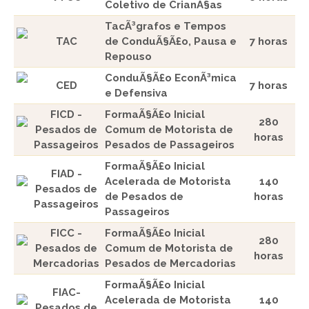
Coletivo de CrianÃ§as
TacÃ³grafos e Tempos
TAC
de ConduÃ§Ã£o, Pausa e
7 horas
Repouso
ConduÃ§Ã£o EconÃ³mica
CED
7 horas
e Defensiva
FICD -
FormaÃ§Ã£o Inicial
280
Pesados de
Comum de Motorista de
horas
Passageiros
Pesados de Passageiros
FormaÃ§Ã£o Inicial
FIAD -
Acelerada de Motorista
140
Pesados de
de Pesados de
horas
Passageiros
Passageiros
FICC -
FormaÃ§Ã£o Inicial
280
Pesados de
Comum de Motorista de
horas
Mercadorias
Pesados de Mercadorias
FormaÃ§Ã£o Inicial
FIAC-
Acelerada de Motorista
140
Pesados de