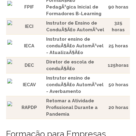
FormaÃ§Ã£o
FPIF
PedagÃ³gica Inicial de
90 horas
Formadores B-Learning
Instrutor de Ensino de
325
IECI
ConduÃ§Ã£o AutomÃ³vel
horas
Instrutor ensino de
IECA
conduÃ§Ã£o AutomÃ³vel
25 horas
- AtualizaÃ§Ã£o
Diretor de escola de
DEC
125horas
conduÃ§Ã£o
Instrutor ensino de
IECAV
conduÃ§Ã£o AutomÃ³vel
50 horas
- Averbamento
Retomar a Atividade
RAPDP
Profissional Durante a
20 horas
Pandemia
Formação para Empresas