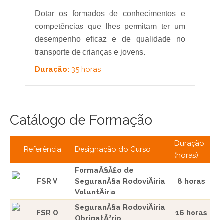
Dotar os formados de conhecimentos e
competências que lhes permitam ter um
desempenho eficaz e de qualidade no
transporte de crianças e jovens.
Duração:
35 horas
Catálogo de Formação
Duração
Referência
Designação do Curso
(horas)
FormaÃ§Ã£o de
FSR V
SeguranÃ§a RodoviÃ¡ria
8 horas
VoluntÃ¡ria
SeguranÃ§a RodoviÃ¡ria
FSR O
16 horas
ObrigatÃ³rio