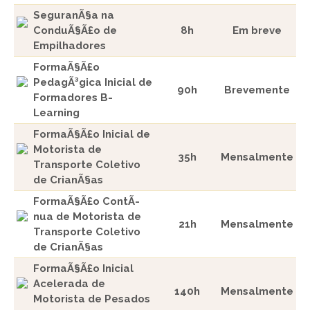
SeguranÃ§a na
ConduÃ§Ã£o de
8h
Em breve
Empilhadores
FormaÃ§Ã£o
PedagÃ³gica Inicial de
90h
Brevemente
Formadores B-
Learning
FormaÃ§Ã£o Inicial de
Motorista de
35h
Mensalmente
Transporte Coletivo
de CrianÃ§as
FormaÃ§Ã£o ContÃ­
nua de Motorista de
21h
Mensalmente
Transporte Coletivo
de CrianÃ§as
FormaÃ§Ã£o Inicial
Acelerada de
140h
Mensalmente
Motorista de Pesados