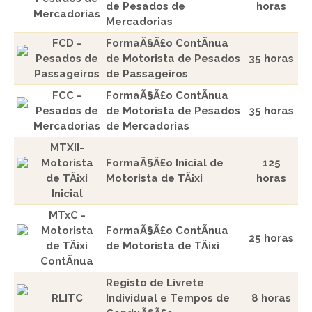
de Pesados de
horas
Mercadorias
Mercadorias
FCD -
FormaÃ§Ã£o ContÃ­nua
Pesados de
de Motorista de Pesados
35 horas
Passageiros
de Passageiros
FCC -
FormaÃ§Ã£o ContÃ­nua
Pesados de
de Motorista de Pesados
35 horas
Mercadorias
de Mercadorias
MTXII-
Motorista
FormaÃ§Ã£o Inicial de
125
de TÃ¡xi
Motorista de TÃ¡xi
horas
Inicial
MTxC -
Motorista
FormaÃ§Ã£o ContÃ­nua
25 horas
de TÃ¡xi
de Motorista de TÃ¡xi
ContÃ­nua
Registo de Livrete
RLITC
Individual e Tempos de
8 horas