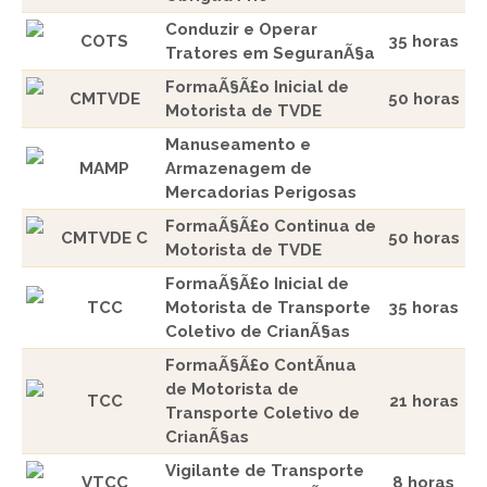
Conduzir e Operar
COTS
35 horas
Tratores em SeguranÃ§a
FormaÃ§Ã£o Inicial de
CMTVDE
50 horas
Motorista de TVDE
Manuseamento e
MAMP
Armazenagem de
Mercadorias Perigosas
FormaÃ§Ã£o Continua de
CMTVDE C
50 horas
Motorista de TVDE
FormaÃ§Ã£o Inicial de
TCC
Motorista de Transporte
35 horas
Coletivo de CrianÃ§as
FormaÃ§Ã£o ContÃ­nua
de Motorista de
TCC
21 horas
Transporte Coletivo de
CrianÃ§as
Vigilante de Transporte
VTCC
8 horas