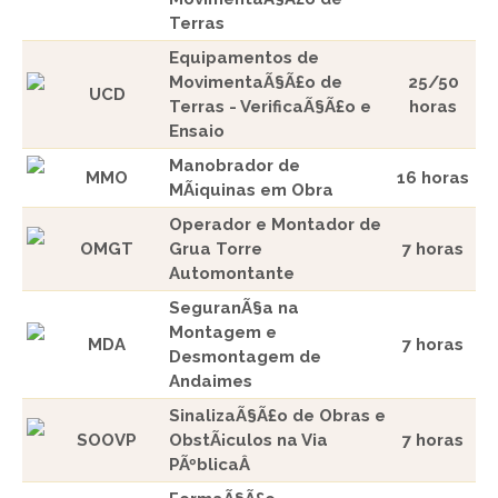
Terras
Equipamentos de
MovimentaÃ§Ã£o de
25/50
UCD
Terras - VerificaÃ§Ã£o e
horas
Ensaio
Manobrador de
MMO
16 horas
MÃ¡quinas em Obra
Operador e Montador de
OMGT
Grua Torre
7 horas
Automontante
SeguranÃ§a na
Montagem e
MDA
7 horas
Desmontagem de
Andaimes
SinalizaÃ§Ã£o de Obras e
SOOVP
ObstÃ¡culos na Via
7 horas
PÃºblicaÂ