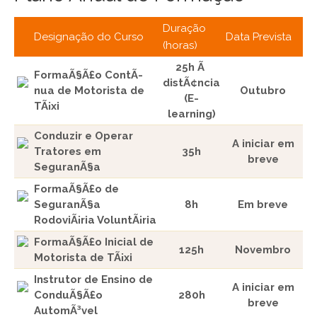
Duração
Designação do Curso
Data Prevista
(horas)
25h Ã
FormaÃ§Ã£o ContÃ­
distÃ¢ncia
nua de Motorista de
Outubro
(E-
TÃ¡xi
learning)
Conduzir e Operar
A iniciar em
Tratores em
35h
breve
SeguranÃ§a
FormaÃ§Ã£o de
SeguranÃ§a
8h
Em breve
RodoviÃ¡ria VoluntÃ¡ria
FormaÃ§Ã£o Inicial de
125h
Novembro
Motorista de TÃ¡xi
Instrutor de Ensino de
A iniciar em
ConduÃ§Ã£o
280h
breve
AutomÃ³vel