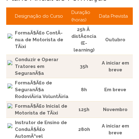
Duração
Designação do Curso
Data Prevista
(horas)
25h Ã
FormaÃ§Ã£o ContÃ­
distÃ¢ncia
nua de Motorista de
Outubro
(E-
TÃ¡xi
learning)
Conduzir e Operar
A iniciar em
Tratores em
35h
breve
SeguranÃ§a
FormaÃ§Ã£o de
SeguranÃ§a
8h
Em breve
RodoviÃ¡ria VoluntÃ¡ria
FormaÃ§Ã£o Inicial de
125h
Novembro
Motorista de TÃ¡xi
Instrutor de Ensino de
A iniciar em
ConduÃ§Ã£o
280h
breve
AutomÃ³vel