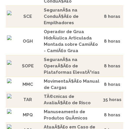
ConduÃ§Ã£o
SeguranÃ§a na
SCE
ConduÃ§Ã£o de
8 horas
Empilhadores
Operador de Grua
HidrÃ¡ulica Articulada
OGH
8 horas
Montada sobre CamiÃ£o
- CamiÃ£o Grua
SeguranÃ§a na
SOPE
OperaÃ§Ã£o de
8 horas
Plataformas ElevatÃ³rias
MovimentaÃ§Ã£o Manual
MMC
8 horas
de Cargas
TÃ©cnicas de
TAR
35 horas
AvaliaÃ§Ã£o de Risco
Manuseamento de
MPQ
8 horas
Produtos QuÃ­micos
AtuaÃ§Ã£o em Caso de