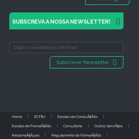
SUBSCREVA A NOSSA NEWSLETTER!
Subscrever Newsletter
Home
ECFBJ
Escolas de ConduÃ§Ã£o
Escolas de FormaÃ§Ã£o
Consultoria
Outros ServiÃ§os
ReclamaÃ§Ãµes
Regulamento da FormaÃ§Ã£o