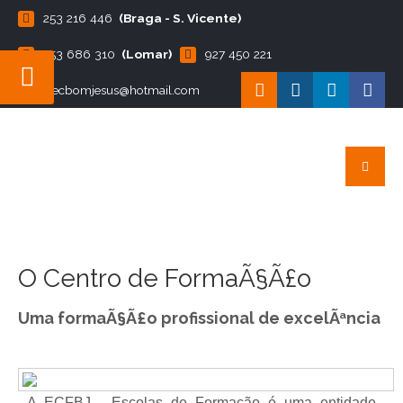
253 216 446
(Braga - S. Vicente)
253 686 310
(Lomar)
927 450 221
ecbomjesus@hotmail.com
O Centro de FormaÃ§Ã£o
Uma formaÃ§Ã£o profissional de excelÃªncia
A ECFBJ - Escolas de Formação é uma entidade