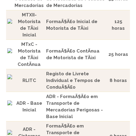
Mercadorias
de Mercadorias
MTXII-
Motorista
FormaÃ§Ã£o Inicial de
125
de TÃ¡xi
Motorista de TÃ¡xi
horas
Inicial
MTxC -
Motorista
FormaÃ§Ã£o ContÃ­nua
25 horas
de TÃ¡xi
de Motorista de TÃ¡xi
ContÃ­nua
Registo de Livrete
RLITC
Individual e Tempos de
8 horas
ConduÃ§Ã£o
ADR - FormaÃ§Ã£o em
ADR - Base
Transporte de
Inicial
Mercadorias Perigosas -
Base Inicial
FormaÃ§Ã£o em
ADR -
Transporte de