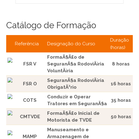
Catálogo de Formação
Duração
Referência
Designação do Curso
(horas)
FormaÃ§Ã£o de
FSR V
SeguranÃ§a RodoviÃ¡ria
8 horas
VoluntÃ¡ria
SeguranÃ§a RodoviÃ¡ria
FSR O
16 horas
ObrigatÃ³rio
Conduzir e Operar
COTS
35 horas
Tratores em SeguranÃ§a
FormaÃ§Ã£o Inicial de
CMTVDE
50 horas
Motorista de TVDE
Manuseamento e
MAMP
Armazenagem de