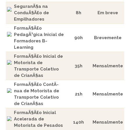
SeguranÃ§a na
ConduÃ§Ã£o de
8h
Em breve
Empilhadores
FormaÃ§Ã£o
PedagÃ³gica Inicial de
90h
Brevemente
Formadores B-
Learning
FormaÃ§Ã£o Inicial de
Motorista de
35h
Mensalmente
Transporte Coletivo
de CrianÃ§as
FormaÃ§Ã£o ContÃ­
nua de Motorista de
21h
Mensalmente
Transporte Coletivo
de CrianÃ§as
FormaÃ§Ã£o Inicial
Acelerada de
140h
Mensalmente
Motorista de Pesados