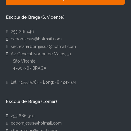
Escola de Braga (S. Vicente)
253 216 446
ecbomjesus@hotmail.com
secretaria.bomjesus@hotmail.com
Av. General Norton de Matos, 31
São Vicente
4700-387 BRAGA
Lat: 41.5545764 - Long: -8.4243974
Escola de Braga (Lomar)
253 686 310
ecbomjesus@hotmail.com
cfbomjesus@gmail.com