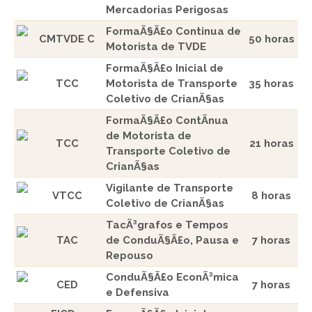
Mercadorias Perigosas
FormaÃ§Ã£o Continua de
CMTVDE C
50 horas
Motorista de TVDE
FormaÃ§Ã£o Inicial de
TCC
Motorista de Transporte
35 horas
Coletivo de CrianÃ§as
FormaÃ§Ã£o ContÃ­nua
de Motorista de
TCC
21 horas
Transporte Coletivo de
CrianÃ§as
Vigilante de Transporte
VTCC
8 horas
Coletivo de CrianÃ§as
TacÃ³grafos e Tempos
TAC
de ConduÃ§Ã£o, Pausa e
7 horas
Repouso
ConduÃ§Ã£o EconÃ³mica
CED
7 horas
e Defensiva