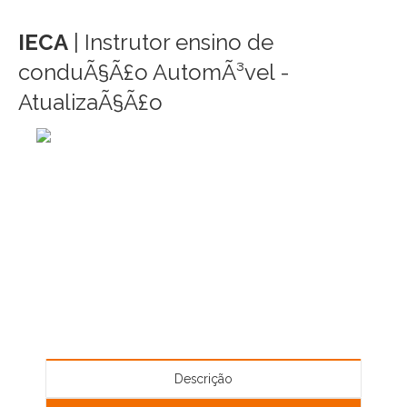
IECA
| Instrutor ensino de
conduÃ§Ã£o AutomÃ³vel -
AtualizaÃ§Ã£o
Descrição