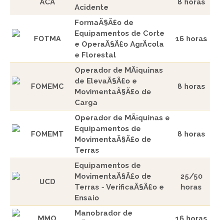
ACA
8 horas
Acidente
FormaÃ§Ã£o de
Equipamentos de Corte
FOTMA
16 horas
e OperaÃ§Ã£o AgrÃ­cola
e Florestal
Operador de MÃ¡quinas
de ElevaÃ§Ã£o e
FOMEMC
8 horas
MovimentaÃ§Ã£o de
Carga
Operador de MÃ¡quinas e
Equipamentos de
FOMEMT
8 horas
MovimentaÃ§Ã£o de
Terras
Equipamentos de
MovimentaÃ§Ã£o de
25/50
UCD
Terras - VerificaÃ§Ã£o e
horas
Ensaio
Manobrador de
MMO
16 horas