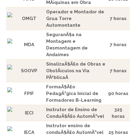
MÃ¡quinas em Obra
Operador e Montador de
OMGT
Grua Torre
7 horas
Automontante
SeguranÃ§a na
Montagem e
MDA
7 horas
Desmontagem de
Andaimes
SinalizaÃ§Ã£o de Obras e
SOOVP
ObstÃ¡culos na Via
7 horas
PÃºblicaÂ
FormaÃ§Ã£o
FPIF
PedagÃ³gica Inicial de
90 horas
Formadores B-Learning
Instrutor de Ensino de
325
IECI
ConduÃ§Ã£o AutomÃ³vel
horas
Instrutor ensino de
IECA
conduÃ§Ã£o AutomÃ³vel
25 horas