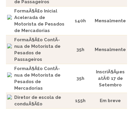
de Passageiros
FormaÃ§Ã£o Inicial
Acelerada de
140h
Mensalmente
Motorista de Pesados
de Mercadorias
FormaÃ§Ã£o ContÃ­
nua de Motorista de
35h
Mensalmente
Pesados de
Passageiros
FormaÃ§Ã£o ContÃ­
InscriÃ§Ãµes
nua de Motorista de
35h
atÃ© 17 de
Pesados de
Setembro
Mercadorias
Diretor de escola de
155h
Em breve
conduÃ§Ã£o